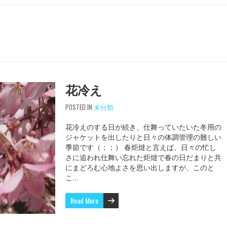
花冷え
POSTED IN
未分類
花冷えのする日が続き、仕舞っていたいた冬用の
ジャケットを出したりと日々の体調管理の難しい
季節です（；；） 春炬燵と言えば、日々の忙し
さに追われ仕舞い忘れた炬燵で春の日だまりと共
にまどろむ心地よさを思い出しますが、このと
こ…
Read More