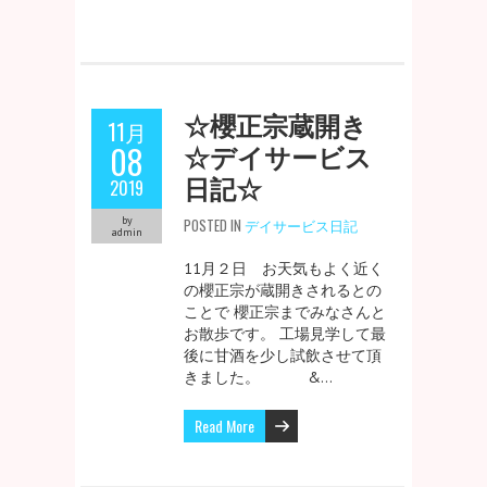
☆櫻正宗蔵開き
11月
☆デイサービス
08
日記☆
2019
by
POSTED IN
デイサービス日記
admin
11月２日 お天気もよく近く
の櫻正宗が蔵開きされるとの
ことで 櫻正宗までみなさんと
お散歩です。 工場見学して最
後に甘酒を少し試飲させて頂
きました。 &…
Read More