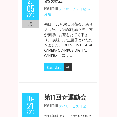
12月
05
POSTED IN
デイサービス日記
,
未
分類
2019
by
先日、11月30日お茶会があり
admin
ました。 お着物を着た先生方
が実際にお茶をたてて下さ
り、 美味しい生菓子といただ
きました。 OLYMPUS DIGITAL
CAMERA OLYMPUS DIGITAL
CAMERA 「昔は…
Read More
第11回☆運動会
11月
21
POSTED IN
デイサービス日記
2019
本日午後より、こすもぴあ全