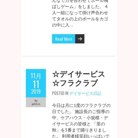
んなで力を合わせてボール飛
ばしゲーム」をしました。 4
人一組になって掛け声合わせ
てタオルの上のボールをカゴ
の中に入…
Read More
☆デイサービス
11月
☆フラクラブ
11
2019
POSTED IN
デイサービス日記
by
admin
今日は月に1度のフラクラブの
日でした。 施設長のご指導の
中、ケアハウス・小規模・デ
イサービスの皆様と 「里の
秋」を3番まで踊りきりまし
た。 利用者様笑顔いっぱいで