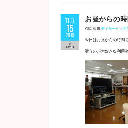
お昼からの時
11月
15
POSTED IN
デイサービス日
2019
今日はお昼からの時間
by
admin
歌うのが大好きな利用